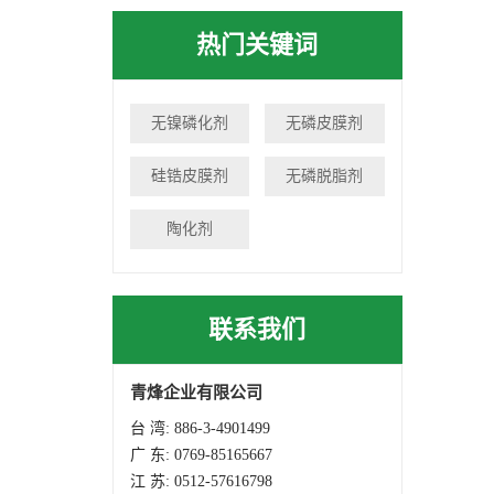
热门关键词
无镍磷化剂
无磷皮膜剂
硅锆皮膜剂
无磷脱脂剂
陶化剂
联系我们
青烽企业有限公司
台 湾: 886-3-4901499
广 东: 0769-85165667
江 苏: 0512-57616798