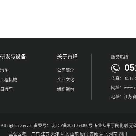
研发与设备
关于青烽
服务热线
051
汽车
公司简介
传真： 0512-5
工程机械
企业文化
网址：www.chi
自行车
组织架构
地址：江苏省
 rights reserved 备案号：
苏ICP备2021054366号
专业从事于
陶化剂
,
无
主营区域：
广东
江苏
天津
河北
山东
厦门
安徽
湖北
河南
四川