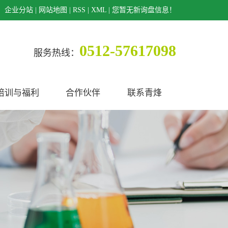
企业分站
|
网站地图
|
RSS
|
XML
|
您暂无新询盘信息！
0512-57617098
服务热线：
培训与福利
合作伙伴
联系青烽