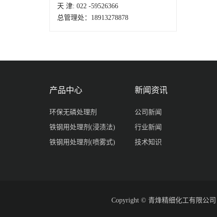
天 津: 022 -59526366
总管理处：18913278878
产品中心
新闻资讯
环保无磷处理剂
公司新闻
铁钢用处理剂(浸渍法)
行业新闻
铁钢用处理剂(喷雾式)
技术知识
Copyright © 青烽精细化工有限公司 All