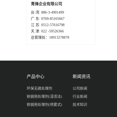
青烽企业有限公司
台 湾: 886-3-4901499
广 东: 0769-85165667
江 苏: 0512-57616798
天 津: 022 -59526366
总管理处：18913278878
产品中心
新闻资讯
环保无磷处理剂
公司新闻
铁钢用处理剂(浸渍法)
行业新闻
铁钢用处理剂(喷雾式)
技术知识