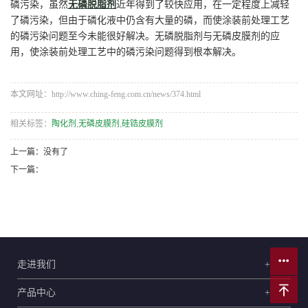
磷污染，虽然
无磷脱脂剂
近年得到了较快应用，在一定程度上减轻
了磷污染，但由于磷化液中仍含有大量的磷，而使涂装前处理工艺
的磷污染问题至今未能很好解决。无磷脱脂剂与无磷皮膜剂的应
用，使涂装前处理工艺中的磷污染问题得到根本解决。
本文网址：http://www.ching-feng.com.cn/news/374.html
相关标签：
陶化剂
,
无磷皮膜剂
,
硅锆皮膜剂
上一篇：没有了
下一篇：
走进我们
+
产品中心
+