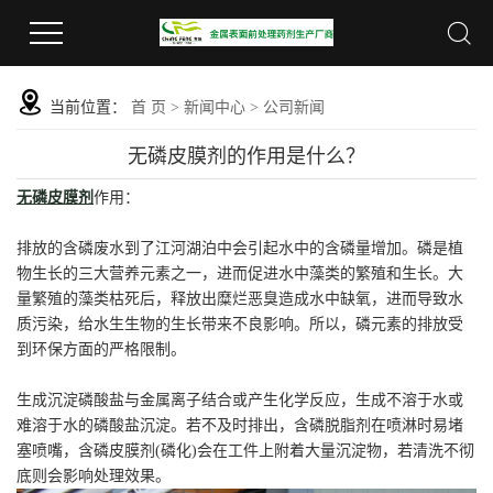
当前位置：
首 页
>
新闻中心
>
公司新闻
无磷皮膜剂的作用是什么？
无磷皮膜剂
作用：
排放的含磷废水到了江河湖泊中会引起水中的含磷量增加。磷是植
物生长的三大营养元素之一，进而促进水中藻类的繁殖和生长。大
量繁殖的藻类枯死后，释放出糜烂恶臭造成水中缺氧，进而导致水
质污染，给水生生物的生长带来不良影响。所以，磷元素的排放受
到环保方面的严格限制。
生成沉淀磷酸盐与金属离子结合或产生化学反应，生成不溶于水或
难溶于水的磷酸盐沉淀。若不及时排出，含磷脱脂剂在喷淋时易堵
塞喷嘴，含磷皮膜剂(磷化)会在工件上附着大量沉淀物，若清洗不彻
底则会影响处理效果。