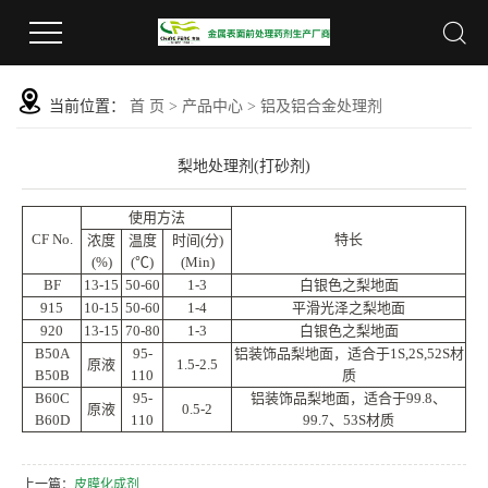
当前位置：
首 页
>
产品中心
>
铝及铝合金处理剂
梨地处理剂(打砂剂)
使用方法
CF No.
特长
浓度
温度
时间(分)
(%)
(℃)
(Min)
BF
13-15
50-60
1-3
白银色之梨地面
915
10-15
50-60
1-4
平滑光泽之梨地面
920
13-15
70-80
1-3
白银色之梨地面
B50A
95-
铝装饰品梨地面，适合于1S,2S,52S材
原液
1.5-2.5
B50B
110
质
B60C
95-
铝装饰品梨地面，适合于99.8、
原液
0.5-2
B60D
110
99.7、53S材质
上一篇：
皮膜化成剂