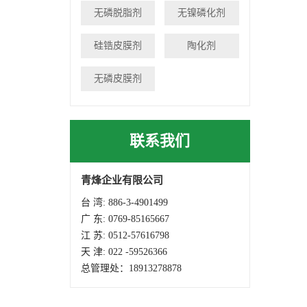
无磷脱脂剂
无镍磷化剂
硅锆皮膜剂
陶化剂
无磷皮膜剂
联系我们
青烽企业有限公司
台 湾: 886-3-4901499
广 东: 0769-85165667
江 苏: 0512-57616798
天 津: 022 -59526366
总管理处：18913278878